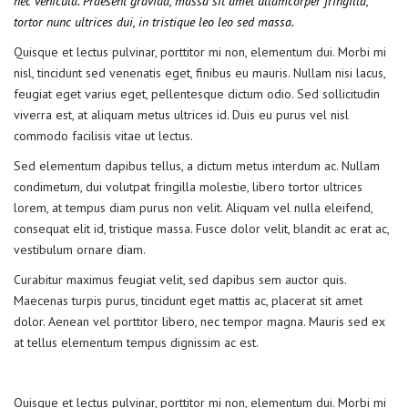
nec vehicula. Praesent gravida, massa sit amet ullamcorper fringilla,
tortor nunc ultrices dui, in tristique leo leo sed massa.
Quisque et lectus pulvinar, porttitor mi non, elementum dui. Morbi mi
nisl, tincidunt sed venenatis eget, finibus eu mauris. Nullam nisi lacus,
feugiat eget varius eget, pellentesque dictum odio. Sed sollicitudin
viverra est, at aliquam metus ultrices id. Duis eu purus vel nisl
commodo facilisis vitae ut lectus.
Sed elementum dapibus tellus, a dictum metus interdum ac. Nullam
condimetum, dui volutpat fringilla molestie, libero tortor ultrices
lorem, at tempus diam purus non velit. Aliquam vel nulla eleifend,
consequat elit id, tristique massa. Fusce dolor velit, blandit ac erat ac,
vestibulum ornare diam.
Curabitur maximus feugiat velit, sed dapibus sem auctor quis.
Maecenas turpis purus, tincidunt eget mattis ac, placerat sit amet
dolor. Aenean vel porttitor libero, nec tempor magna. Mauris sed ex
at tellus elementum tempus dignissim ac est.
Quisque et lectus pulvinar, porttitor mi non, elementum dui. Morbi mi