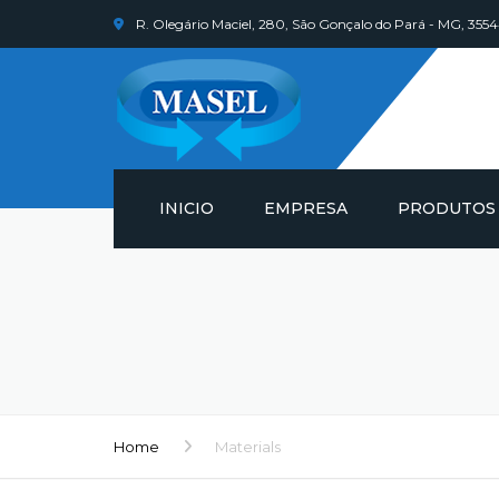
R. Olegário Maciel, 280, São Gonçalo do Pará - MG, 35
INICIO
EMPRESA
PRODUTOS
LUVAS
BLUSÕES
CAPUZ, CALÇA
MANGAS
Home
Materials