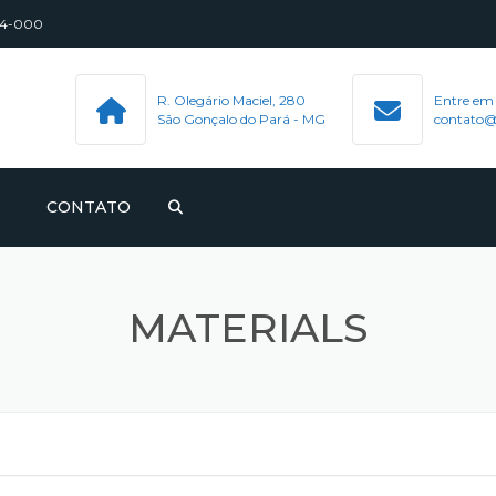
544-000
R. Olegário Maciel, 280
Entre em
São Gonçalo do Pará - MG
contato@
CONTATO
MATERIALS
S, PERNEIRAS E