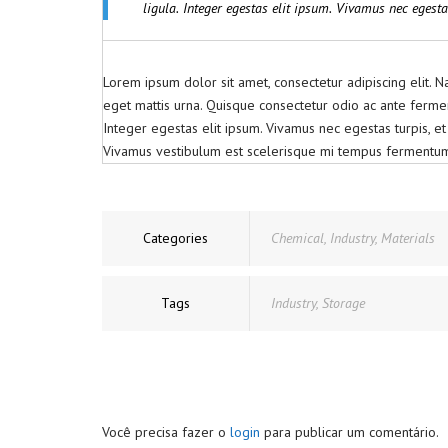
ligula. Integer egestas elit ipsum. Vivamus nec egesta
Lorem ipsum dolor sit amet, consectetur adipiscing elit. 
eget mattis urna. Quisque consectetur odio ac ante ferme
Integer egestas elit ipsum. Vivamus nec egestas turpis, et
Vivamus vestibulum est scelerisque mi tempus fermentum. Ve
Categories
Chemical
,
Industry
,
Materials
Tags
Industry
,
Storage
Você precisa fazer o
login
para publicar um comentário.