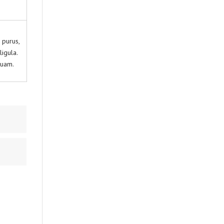
 purus,
igula.
quam.