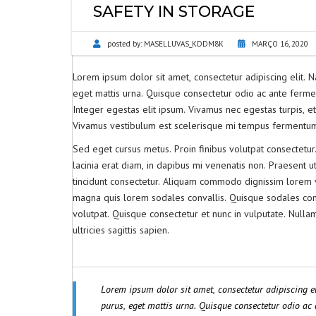
SAFETY IN STORAGE
posted by:
MASELLUVAS_KDDM8K
MARÇO 16, 2020
Lorem ipsum dolor sit amet, consectetur adipiscing elit. 
eget mattis urna. Quisque consectetur odio ac ante ferm
Integer egestas elit ipsum. Vivamus nec egestas turpis, et
Vivamus vestibulum est scelerisque mi tempus fermentum. V
Sed eget cursus metus. Proin finibus volutpat consectetur
lacinia erat diam, in dapibus mi venenatis non. Praesent u
tincidunt consectetur. Aliquam commodo dignissim lorem vi
magna quis lorem sodales convallis. Quisque sodales cong
volutpat. Quisque consectetur et nunc in vulputate. Null
ultricies sagittis sapien.
Lorem ipsum dolor sit amet, consectetur adipiscing 
purus, eget mattis urna. Quisque consectetur odio a