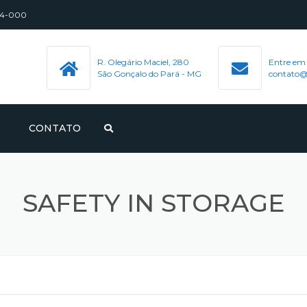
544-000
R. Olegário Maciel, 280
Entre em
São Gonçalo do Pará - MG
contato@
CONTATO
SAFETY IN STORAGE
S, PERNEIRAS E