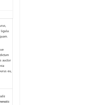
urus,
ligula.
 quam.
que
 dictum
s auctor
nia
purus eu,
ulis
nenatis