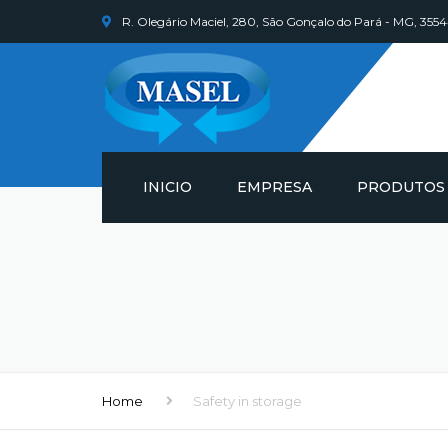
R. Olegário Maciel, 280, São Gonçalo do Pará - MG, 35
INICIO
EMPRESA
PRODUTOS
LUVAS
BLUSÕES
CAPUZ, CALÇA
MANGAS
Home
Safety in storage