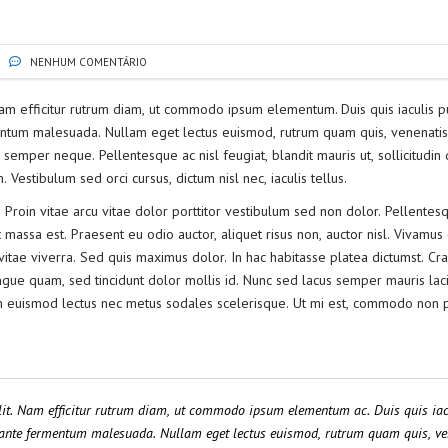
NENHUM COMENTÁRIO
Nam efficitur rutrum diam, ut commodo ipsum elementum. Duis quis iaculis p
entum malesuada. Nullam eget lectus euismod, rutrum quam quis, venenatis 
 semper neque. Pellentesque ac nisl feugiat, blandit mauris ut, sollicitudin
estibulum sed orci cursus, dictum nisl nec, iaculis tellus.
. Proin vitae arcu vitae dolor porttitor vestibulum sed non dolor. Pellentes
t massa est. Praesent eu odio auctor, aliquet risus non, auctor nisl. Vivamus
tae viverra. Sed quis maximus dolor. In hac habitasse platea dictumst. Cra
ue quam, sed tincidunt dolor mollis id. Nunc sed lacus semper mauris laci
am euismod lectus nec metus sodales scelerisque. Ut mi est, commodo non 
elit. Nam efficitur rutrum diam, ut commodo ipsum elementum ac. Duis quis iac
c ante fermentum malesuada. Nullam eget lectus euismod, rutrum quam quis, ve