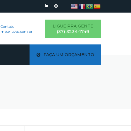
LIGUE PRA GENTE
 Contato
(37) 3234-1749
maselluvas.com.br
FAÇA UM ORÇAMENTO