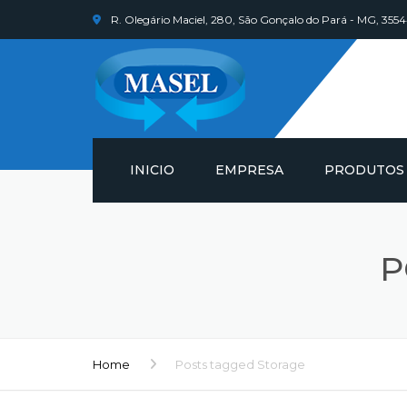
R. Olegário Maciel, 280, São Gonçalo do Pará - MG, 35
INICIO
EMPRESA
PRODUTOS
LUVAS
P
BLUSÕES
CAPUZ, CALÇA
MANGAS
Home
Posts tagged Storage