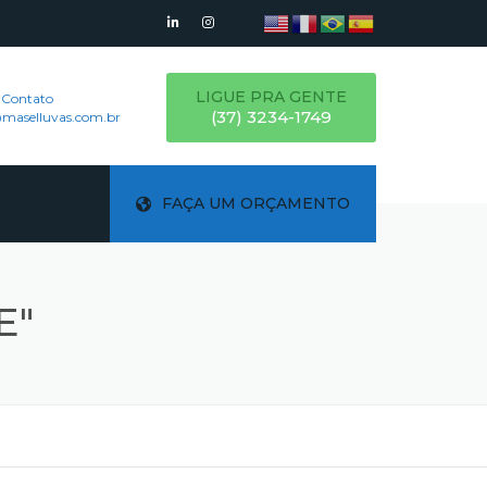
LIGUE PRA GENTE
 Contato
(37) 3234-1749
maselluvas.com.br
FAÇA UM ORÇAMENTO
E"