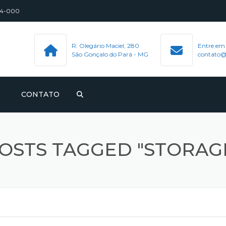
544-000
R. Olegário Maciel, 280
Entre em
São Gonçalo do Pará - MG
contato@
CONTATO
OSTS TAGGED "STORAG
S, PERNEIRAS E